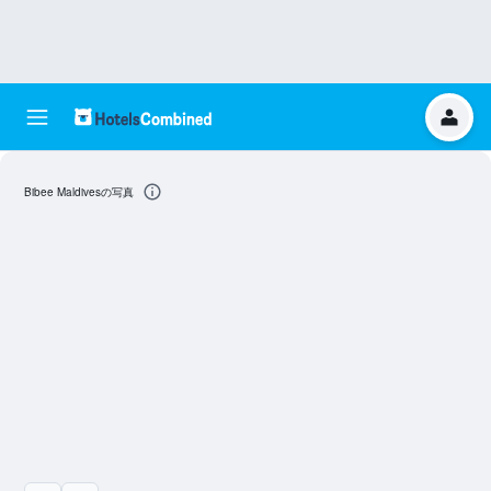
Bibee Maldivesの写真