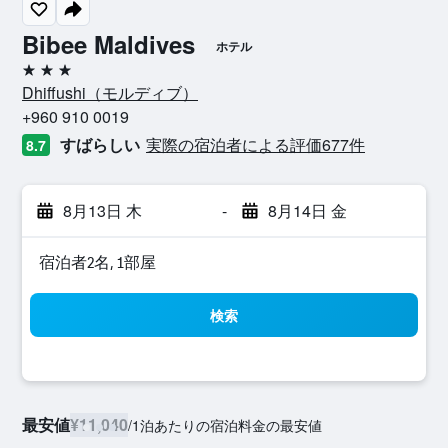
Bibee Maldives
ホテル
3つ星
Dhiffushi​（モルディブ​）​
+960 910 0019
すばらしい
実際の宿泊者による評価677​件
8.7
8月13日 木
-
8月14日 金
宿泊者2名, 1​部屋
検索
最安値
¥11,040
/
1泊あたりの宿泊料金の最安値