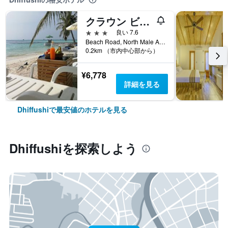
クラウン ビーチ ホテル モルディブ
3つ星
良い 7.6
Beach Road, North Male Atoll, Dhiffushi, モルディブ
0.2km （市内中心部から）
¥6,778
詳細を見る
Dhiffushiで最安値のホテルを見る
Dhiffushi​を探索しよう