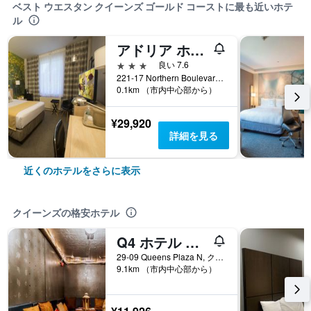
ベスト ウエスタン クイーンズ ゴールド コーストに最も近いホテ
ル
アドリア ホテル アンド カンファレンスセンター
3つ星
良い 7.6
221-17 Northern Boulevard, クイーンズ, NY, アメリカ合衆国
0.1km （市内中心部から）
¥29,920
詳細を見る
近くのホテルをさらに表示
クイーンズの格安ホテル
Q4 ホテル アンド ホステル
29-09 Queens Plaza N, クイーンズ, NY, アメリカ合衆国
9.1km （市内中心部から）