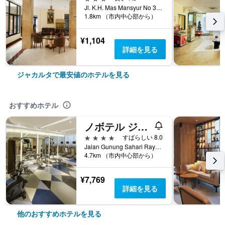
Jl. K.H. Mas Mansyur No 36, Tanah Abang, ジャカルタ, インドネシア
1.8km （市内中心部から）
¥1,104
詳細を見る
ジャカルタで最安値のホテルを見る
おすすめホテル
ノボテル ジャカルタ マンガ ドゥア スクエア
4つ星
すばらしい 8.0
Jalan Gunung Sahari Raya No 1, ジャカルタ, インドネシア
4.7km （市内中心部から）
¥7,769
詳細を見る
他のおすすめホテルを見る