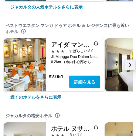
ジャカルタの人気ホテルをさらに表示
ベストウエスタン マンガ ドゥア ホテル ＆ レジデンスに最も近い
ホテル
アイダ マンガ ドゥア d/h ズリ エクスプレス マンガ ドゥア
3つ星
すばらしい 8.0
Jl. Mangga Dua Dalam No 55 - 56, ジャカルタ, インドネシア
0.2km （市内中心部から）
¥2,051
詳細を見る
近くのホテルをさらに表示
ジャカルタの格安ホテル
ホテル ヌサンタラ インダー シャリア
3つ星
良い 7.3