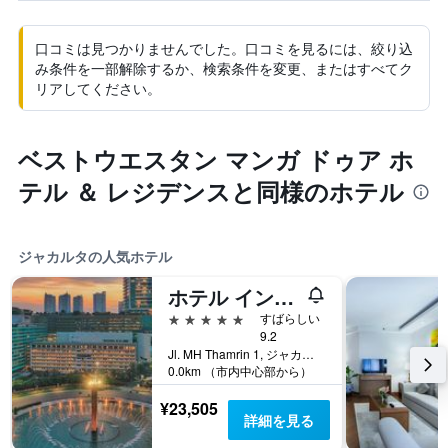
口コミは見つかりませんでした。口コミを見るには、絞り込
み条件を一部解除するか、検索条件を変更、またはすべてク
リアしてください。
ベストウエスタン マンガ ドゥア ホ
テル ＆ レジデンスと同様のホテル
ジャカルタの人気ホテル
ホテル インドネシア ケンピンスキー ジャカルタ
5つ星
すばらしい
9.2
Jl. MH Thamrin 1, ジャカルタ, インドネシア
0.0km （市内中心部から）
¥23,505
詳細を見る