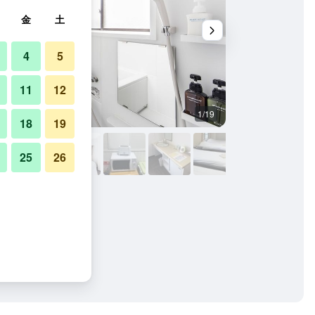
金
土
4
5
11
12
1/19
客室の設備
18
19
25
26