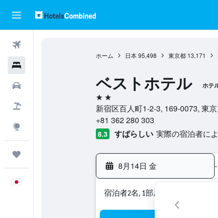
航空券
ホーム
日本
95,498
東京都
13,171
ホテル
ベストホテル
レンタカー
ホテ
2つ星
航空券+ホテル
新宿区百人町1-2-3, 169-0073, 東
+81 362 280 303
Explore
すばらしい
実際の宿泊者による
8.3
Trips
8月14日 金
-
日本語
宿泊者2名, 1​部屋