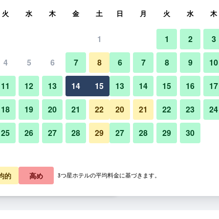
索
火
水
木
金
土
日
月
火
水
木
1
1
2
3
料金の最安値
4
5
6
7
8
6
7
8
9
10
バスルーム
あたり合計
11
12
13
14
15
13
14
15
16
17
9,404
プランを見る
18
19
20
21
22
20
21
22
23
24
25
26
27
28
29
27
28
29
30
0,459
プランを見る
ベストホテルの写真
0,468
プランを見る
均的
高め
3つ星ホテルの平均料金に基づきます。
ー