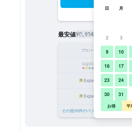
検
日
月
¥9,404
最安値
/
1泊あたりの宿泊
2
3
プロバイダ
1泊
9
10
¥
16
17
23
24
¥1
30
31
¥1
お得
平
​その他19​件のベストホテルのオファ