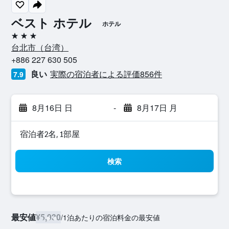
ベスト ホテル
ホテル
3つ星
台北市​（台湾​）​
+886 227 630 505
良い
実際の宿泊者による評価856​件
7.9
8月16日 日
-
8月17日 月
宿泊者2名, 1​部屋
検索
最安値
¥5,930
/
1泊あたりの宿泊料金の最安値