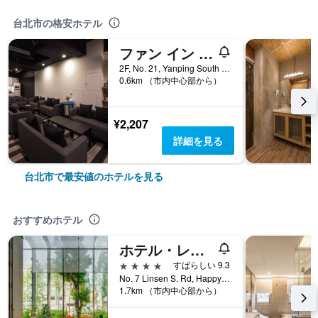
台北市の格安ホテル
ファン イン 台北 ホステル
2F, No. 21, Yanping South Road, 台北市, 台湾
0.6km （市内中心部から）
¥2,207
詳細を見る
台北市で最安値のホテルを見る
おすすめホテル
ホテル・レゾナンス台北・タペストリー・コレクションbyヒルトン
4つ星
すばらしい 9.3
No. 7 Linsen S. Rd, Happy Village, 台北市, 台湾
1.7km （市内中心部から）