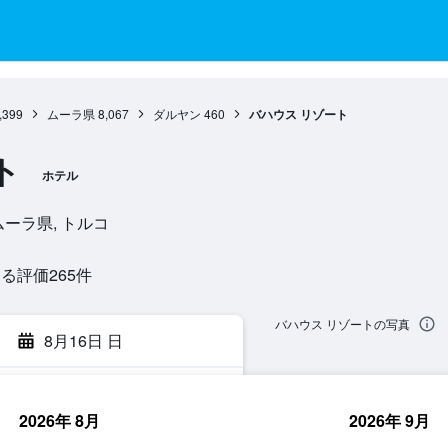
,399
ムーラ県
8,067
ダルヤン
460
バハウス リゾート
ト
ホテル
ン, ムーラ県, トルコ
評価265​件
バハウス リゾートの写真
8月16日 日
2026年 8月
2026年 9月