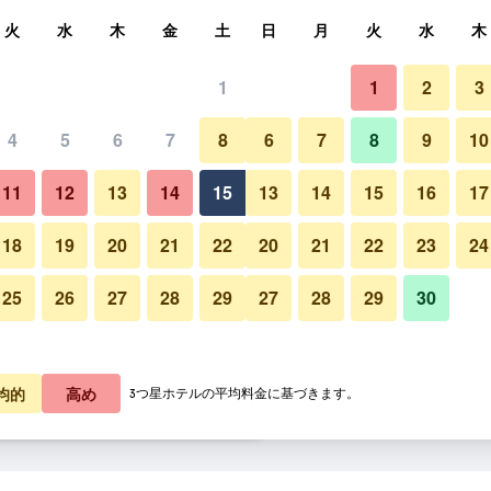
索
火
水
木
金
土
日
月
火
水
木
1
1
2
3
料金の最安値
4
5
6
7
8
6
7
8
9
10
あたり合計
11
12
13
14
15
13
14
15
16
17
8,594
プランを見る
18
19
20
21
22
20
21
22
23
24
25
26
27
28
29
27
28
29
30
8,594
プランを見る
8,594
プランを見る
均的
高め
3つ星ホテルの平均料金に基づきます。
ファー