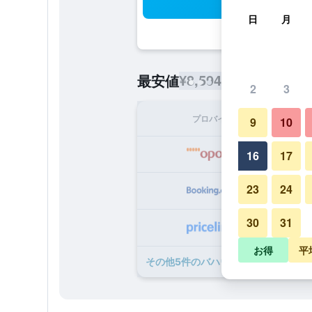
検
日
月
¥8,594
最安値
/
1泊あたりの宿泊
2
3
プロバイダ
1泊
9
10
¥
16
17
23
24
¥
30
31
¥
お得
平
​その他5​件のバハウス リゾートのオ