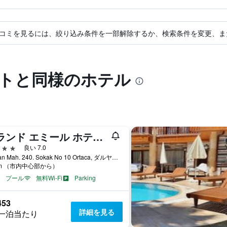
コミを見るには、絞り込み条件を一部解除するか、検索条件を変更、ま
ートと同様のホテル
グランド エミール ホテル & スパ
星
良い 7.0
Dalyan Mah. 240. Sokak No 10 Ortaca, ダルヤン, トルコ
km （市内中心部から）
プール
無料Wi-Fi
Parking
453
詳細を見る
一泊当たり