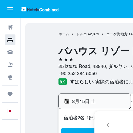
航空券
ホーム
トルコ
42,379
エーゲ海地方
14
ホテル
バハウス リゾー
レンタカー
3つ星
航空券+ホテル
25 Iztuzu Road, 48840, ダルヤ
+90 252 284 5050
Explore
すばらしい
実際の宿泊者による
8.9
Trips
8月15日 土
-
日本語
宿泊者2名, 1​部屋