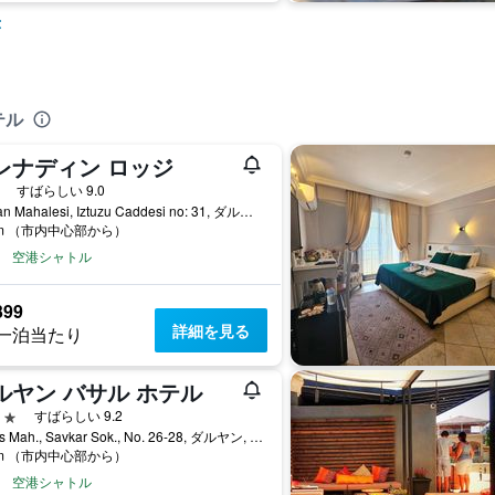
示
テル
レナディン ロッジ
星
すばらしい 9.0
Dalyan Mahalesi, Iztuzu Caddesi no: 31, ダルヤン, トルコ
km （市内中心部から）
空港シャトル
399
詳細を見る
一泊当たり
ルヤン バサル ホテル
星
すばらしい 9.2
Maras Mah., Savkar Sok., No. 26-28, ダルヤン, トルコ
km （市内中心部から）
空港シャトル