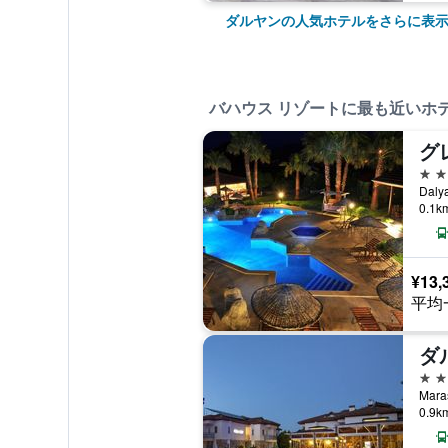
ダルヤンの人気ホテルをさらに表
バハウス リゾートに最も近いホ
グ
2つ
0.1
¥13,
平均
ダ
3つ
0.9