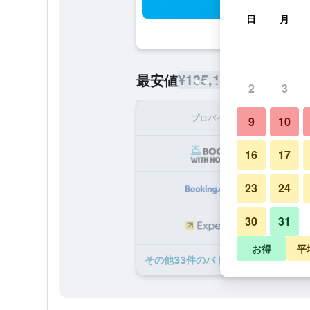
検
日
月
¥135,152
最安値
/
1泊あたりの
2
3
プロバイダ
1泊
9
10
¥1
16
17
23
24
¥1
30
31
¥1
お得
平
​その他33​件のバドルッツ パレス ホ