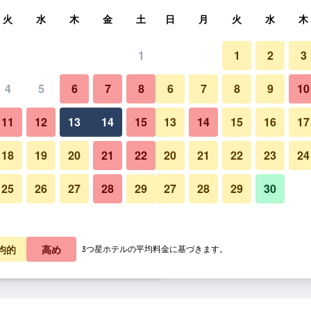
索
火
水
木
金
土
日
月
火
水
木
1
1
2
3
宿泊料金の最安値
4
5
6
7
8
6
7
8
9
10
ラウンジ
あたり合計
11
12
13
14
15
13
14
15
16
17
35,152
プランを見る
18
19
20
21
22
20
21
22
23
24
25
26
27
28
29
27
28
29
30
バドルッツ パレス ホテルの写
57,205
プランを見る
63,769
プランを見る
均的
高め
3つ星ホテルの平均料金に基づきます。
テルのオファー