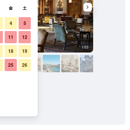
金
土
4
5
11
12
1/53
その他
18
19
25
26
真