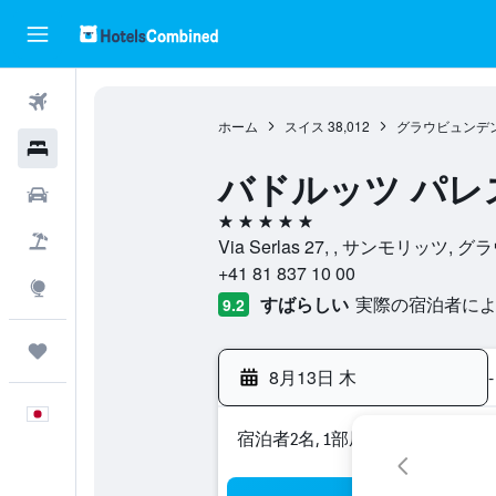
航空券
ホーム
スイス
38,012
グラウビュンデ
ホテル
バドルッツ パレ
レンタカー
5つ星
航空券+ホテル
Via Serlas 27, , サンモリッツ
+41 81 837 10 00
Explore
すばらしい
実際の宿泊者による
9.2
Trips
8月13日 木
-
日本語
宿泊者2名, 1​部屋