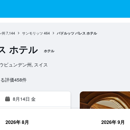
ン州
7,144
サンモリッツ
464
バドルッツ パレス ホテル
ス ホテル
ホテル
, グラウビュンデン州, スイス
評価458​件
8月14日 金
2026年 8月
2026年 9月