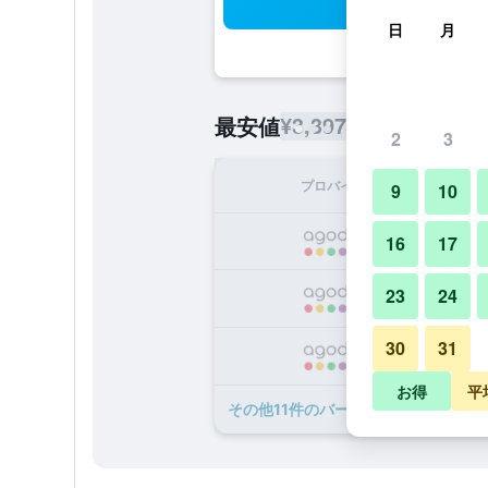
検
日
月
¥3,397
最安値
/
1泊あたりの宿泊
2
3
プロバイダ
1泊
9
10
¥
16
17
23
24
¥
30
31
¥
お得
平
​その他11​件のバーン スワン クンタ