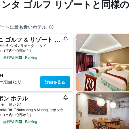
クンタ ゴルフ リゾートと同様
リゾートに最も近いホテル
ミニ ゴルフ & リゾート ウボンラーチャターニー
 Moo 6, ウボンラチャタニ, タイ
km （市内中心部から）
無料Wi-Fi
Parking
04
一泊当たり
詳細を見る
ボン ホテル
星
良い 6.4
2 Ubonkit Rd. T.Naimuang A.Muang, ウボンラチャタニ, タイ
km （市内中心部から）
無料Wi-Fi
Parking