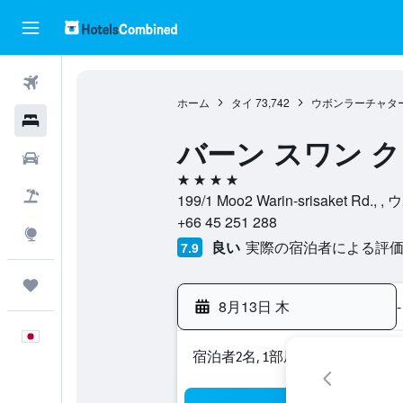
航空券
ホーム
タイ
73,742
ウボンラーチャタ
ホテル
バーン スワン 
レンタカー
4つ星
航空券+ホテル
199/1 Moo2 Warin-srisake
+66 45 251 288
Explore
良い
実際の宿泊者による評価5
7.9
Trips
8月13日 木
-
日本語
宿泊者2名, 1​部屋