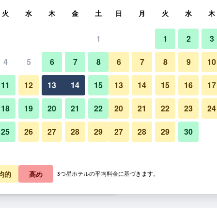
索
火
水
木
金
土
日
月
火
水
木
1
1
2
3
料金の最安値
4
5
6
7
8
6
7
8
9
10
ロビー
あたり合計
11
12
13
14
15
13
14
15
16
17
3,397
プランを見る
18
19
20
21
22
20
21
22
23
24
25
26
27
28
29
27
28
29
30
バーン スワン クンタ ゴルフ 
3,537
プランを見る
3,700
プランを見る
均的
高め
3つ星ホテルの平均料金に基づきます。
 ゴルフ リゾートのオファー