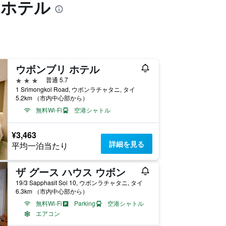
のホテル
ウボンブリ ホテル
3つ星
普通 5.7
1 Srimongkol Road, ウボンラチャタニ, タイ
5.2km （市内中心部から）
無料Wi-Fi
空港シャトル
¥3,463
詳細を見る
平均一泊当たり
ザ グース ハウス ウボン
19/3 Sapphasit Soi 10, ウボンラチャタニ, タイ
6.3km （市内中心部から）
無料Wi-Fi
Parking
空港シャトル
エアコン