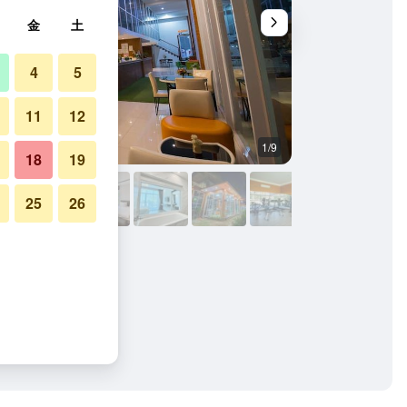
金
土
4
5
11
12
1/9
その他
18
19
25
26
リゾートの写真