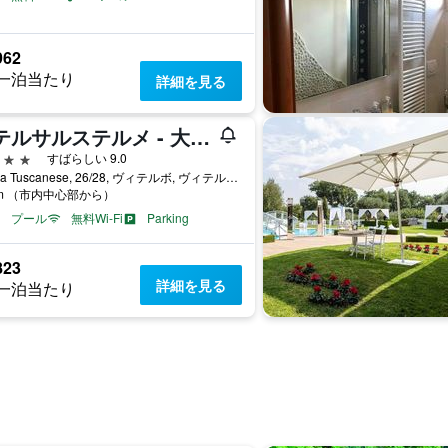
962
一泊当たり
詳細を見る
ホテルサルステルメ - 大人専用
星
すばらしい 9.0
Strada Tuscanese, 26/28, ヴィテルボ, ヴィテルボ県, イタリア
km （市内中心部から）
プール
無料Wi-Fi
Parking
823
詳細を見る
一泊当たり