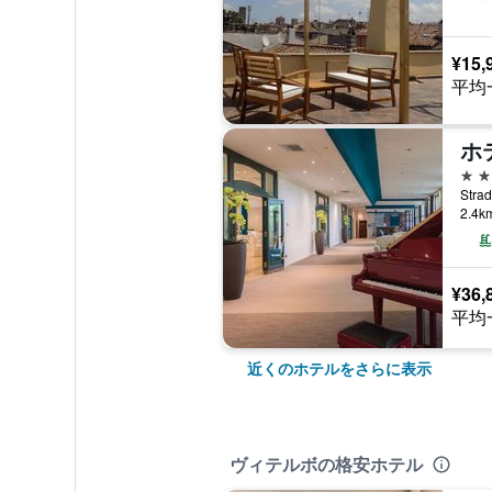
¥15,
平均
4つ
2.4
¥36,
平均
近くのホテルをさらに表示
ヴィテルボの格安ホテル