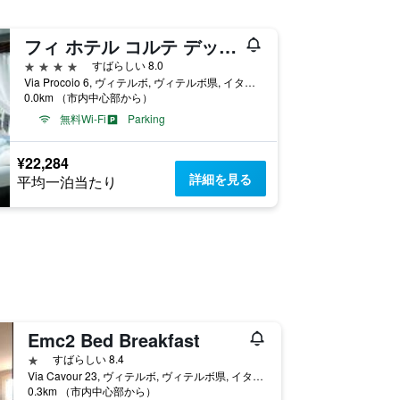
フィ ホテル コルテ デッレ テルメ
4つ星
すばらしい 8.0
Via Procoio 6, ヴィテルボ, ヴィテルボ県, イタリア
0.0km （市内中心部から）
無料Wi-Fi
Parking
¥22,284
詳細を見る
平均一泊当たり
Emc2 Bed Breakfast
1つ星
すばらしい 8.4
Via Cavour 23, ヴィテルボ, ヴィテルボ県, イタリア
0.3km （市内中心部から）