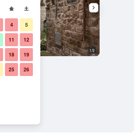
金
土
4
5
11
12
1/3
バスルーム
18
19
25
26
ディエバーレの写真