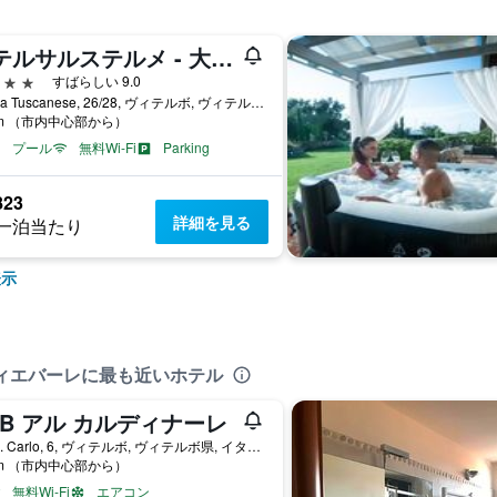
ホテルサルステルメ - 大人専用
星
すばらしい 9.0
Strada Tuscanese, 26/28, ヴィテルボ, ヴィテルボ県, イタリア
km （市内中心部から）
プール
無料Wi-Fi
Parking
823
詳細を見る
一泊当たり
表示
ディエバーレに最も近いホテル
&B アル カルディナーレ
Via S. Carlo, 6, ヴィテルボ, ヴィテルボ県, イタリア
km （市内中心部から）
無料Wi-Fi
エアコン