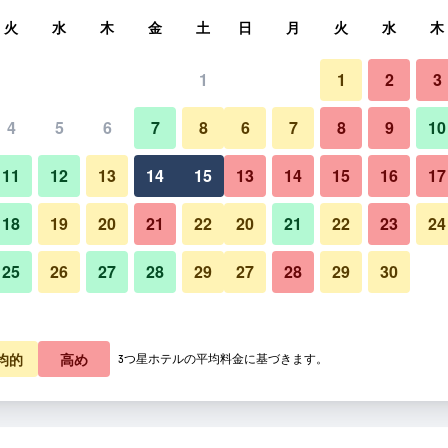
索
火
水
木
金
土
日
月
火
水
木
1
1
2
3
泊料金の最安値
4
5
6
7
8
6
7
8
9
10
建物
あたり合計
11
12
13
14
15
13
14
15
16
17
5,041
プランを見る
18
19
20
21
22
20
21
22
23
24
25
26
27
28
29
27
28
29
30
リンコントロ レジデンツァ メ
8,115
プランを見る
均的
高め
3つ星ホテルの平均料金に基づきます。