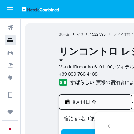
航空券
ホーム
イタリア
522,395
ラツィオ州
4
ホテル
リンコントロ レ
レンタカー
1つ星
航空券+ホテル
Via dell'Incontro 6, 01100
+39 339 766 4138
Explore
すばらしい
実際の宿泊者による
8.6
アプリでさらに便利に
8月14日 金
-
Trips
宿泊者2名, 1​部屋
日本語