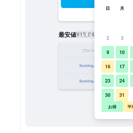
検
日
月
¥15,041
最安値
/
1泊あたりの宿
2
3
プロバイダ
1泊
9
10
¥1
16
17
23
24
¥1
30
31
お得
平