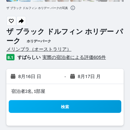
ザ ブラック ドルフィン ホリデー パークの写真
ザ ブラック ドルフィン ホリデー パ
ーク
ホリデーパーク
0​クラス評価
メリンブラ​（オーストラリア​）​
すばらしい
実際の宿泊者による評価605​件
8.1
8月16日 日
-
8月17日 月
宿泊者2名, 1​部屋
検索