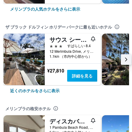
メリンブラの人気ホテルをさらに表示
ザ ブラック ドルフィン ホリデー パークに最も近いホテル
サウス シーズ モーテル
3つ星
すばらしい 8.4
12 Merimbula Drive, メリンブラ, NSW, オーストラリア
1.1km （市内中心部から）
¥27,810
詳細を見る
近くのホテルをさらに表示
メリンブラの格安ホテル
ディスカバリー パークス - パンブラ ビーチ
1 Pambula Beach Road, メリンブラ, NSW, オーストラリア