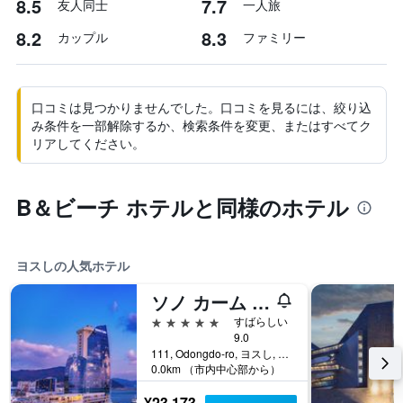
8.5
7.7
友人同士
一人旅
8.2
8.3
カップル
ファミリー
口コミは見つかりませんでした。口コミを見るには、絞り込
み条件を一部解除するか、検索条件を変更、またはすべてク
リアしてください。
B＆ビーチ ホテルと同様のホテル
ヨスしの人気ホテル
ソノ カーム ヨス
5つ星
すばらしい
9.0
111, Odongdo-ro, ヨスし, 韓国
0.0km （市内中心部から）
¥23,173