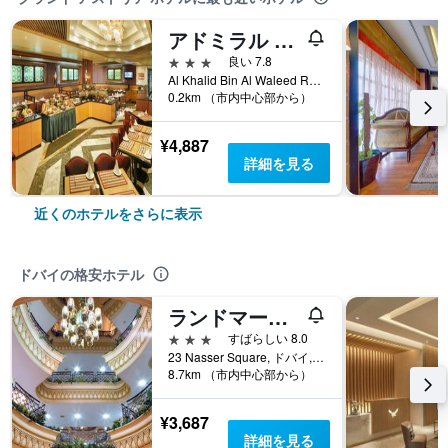
アドミラル プラザ ホテル
3つ星
良い 7.8
Al Khalid Bin Al Waleed Road; Al Nahdha Street; Dubai 26888, ドバイ, アラブ首長国連邦
0.2km （市内中心部から）
¥4,887
詳細を見る
近くのホテルをさらに表示
ドバイの格安ホテル
ランドマーク プラザ ホテル
3つ星
すばらしい 8.0
23 Nasser Square, ドバイ, アラブ首長国連邦
8.7km （市内中心部から）
¥3,687
詳細を見る