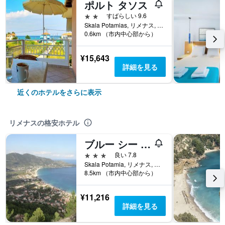
ポルト タソス
2つ星
すばらしい 9.6
Skala Potamias, リメナス, ギリシャ
0.6km （市内中心部から）
¥15,643
詳細を見る
近くのホテルをさらに表示
リメナスの格安ホテル
ブルー シー ビーチ ホテル
3つ星
良い 7.8
Skala Potamia, リメナス, ギリシャ
8.5km （市内中心部から）
¥11,216
詳細を見る