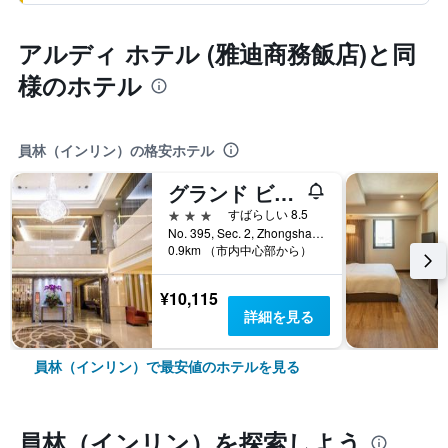
アルディ ホテル (雅迪商務飯店)と同
様のホテル
員林（インリン）の格安ホテル
グランド ビュー ホテル (昇財麗禧酒店)
3つ星
すばらしい 8.5
No. 395, Sec. 2, Zhongshan Rd., 員林（インリン）, 台湾
0.9km （市内中心部から）
¥10,115
詳細を見る
員林（インリン）で最安値のホテルを見る
員林（インリン）​を探索しよう