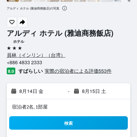
アルディ ホテル (雅迪商務飯店)の写真
アルディ ホテル (雅迪商務飯店)
ホテル
3つ星
員林（インリン）​（台湾​）​
+886 4833 2333
すばらしい
実際の宿泊者による評価553​件
8.0
8月14日 金
-
8月15日 土
宿泊者2名, 1​部屋
検索