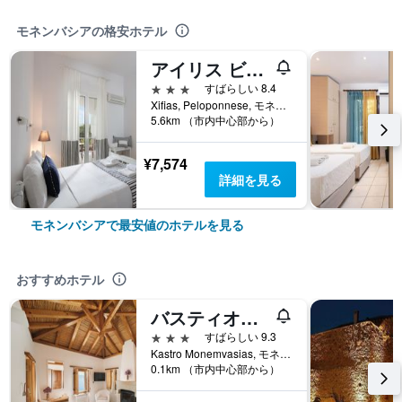
モネンバシアの格安ホテル
アイリス ビーチ ホテル
3つ星
すばらしい 8.4
Xifias, Peloponnese, モネンバシア, ギリシャ
5.6km （市内中心部から）
¥7,574
詳細を見る
モネンバシアで最安値のホテルを見る
おすすめホテル
バスティオーネ マルヴシア ホテル
3つ星
すばらしい 9.3
Kastro Monemvasias, モネンバシア, ギリシャ
0.1km （市内中心部から）