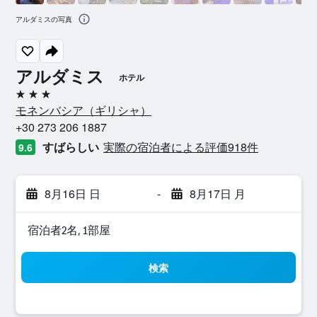
アルダミスの写真
アルダミス
ホテル
3つ星
モネンバシア​（ギリシャ​）​
+30 273 206 1887
すばらしい
実際の宿泊者による評価918​件
9.6
8月16日 日
-
8月17日 月
宿泊者2名, 1​部屋
検索