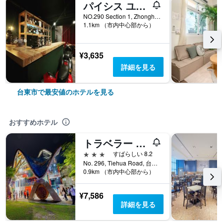
パイシス ユース ホステル
NO.290 Section 1, Zhonghua Road, 台東市, 台湾
1.1km （市内中心部から）
¥3,635
詳細を見る
台東市で最安値のホテルを見る
おすすめホテル
トラベラー - イン テイフア ホテルⅡ(旅人駅站鉄花文創館)
3つ星
すばらしい 8.2
No. 296, Tiehua Road, 台東市, 台湾
0.9km （市内中心部から）
¥7,586
詳細を見る