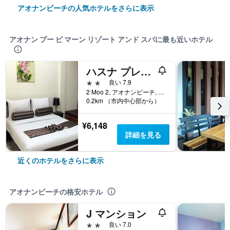
アオナンビーチの人気ホテルをさらに表示
アオナン プー ピ マーン リゾート アンド スパに最も近いホテル
ハスナ プレイス
2つ星
良い 7.9
2 Moo 2, アオナンビーチ, タイ
0.2km （市内中心部から）
¥6,148
詳細を見る
近くのホテルをさらに表示
アオナンビーチの格安ホテル
J マンション
2つ星
良い 7.0