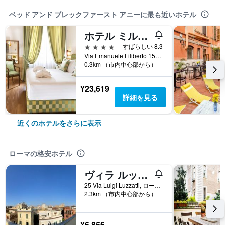
ベッド アンド ブレックファースト アニーに最も近いホテル
ホテル ミルトン ローマ
4つ星
すばらしい 8.3
Via Emanuele Filiberto 155, ローマ, イタリア
0.3km （市内中心部から）
¥23,619
詳細を見る
近くのホテルをさらに表示
ローマの格安ホテル
ヴィラ ルッツァッティ
25 Via Luigi Luzzatti, ローマ, イタリア
2.3km （市内中心部から）
¥6,856