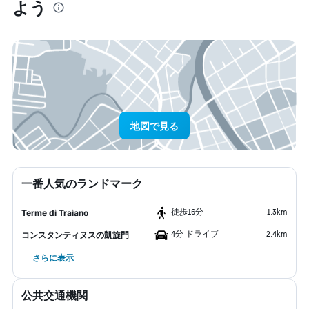
よう
地図で見る
一番人気のランドマーク
​徒歩16分
1.3km
Terme di Traiano
4分 ドライブ
2.4km
コンスタンティヌスの凱旋門
さらに表示
公共交通機関