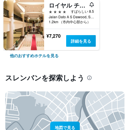
ロイヤル チュラン スレンバン
4つ星
すばらしい 8.5
Jalan Dato A S Dawood, Seremban, 9, スレンバン, マレーシア
1.2km （市内中心部から）
¥7,270
詳細を見る
他のおすすめホテルを見る
スレンバン​を探索しよう
地図で見る