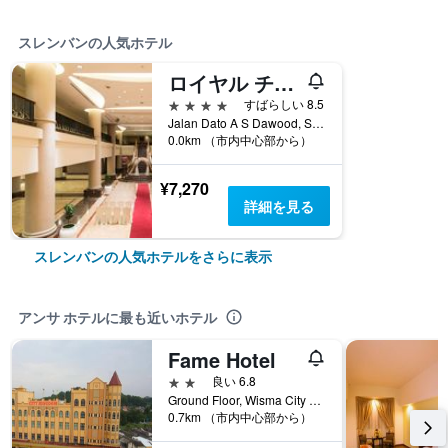
スレンバンの人気ホテル
ロイヤル チュラン スレンバン
4つ星
すばらしい 8.5
Jalan Dato A S Dawood, Seremban, 9, スレンバン, マレーシア
0.0km （市内中心部から）
¥7,270
詳細を見る
スレンバンの人気ホテルをさらに表示
アンサ ホテルに最も近いホテル
Fame Hotel
2つ星
良い 6.8
Ground Floor, Wisma City Kingdom, スレンバン, マレーシア
0.7km （市内中心部から）