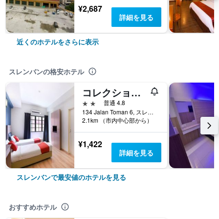
¥2,687
詳細を見る
近くのホテルをさらに表示
スレンバンの格安ホテル
コレクション O セレンバン ニア ゲートウェイ モール フォーマリー スリ ムティアラ ホテル
2つ星
普通 4.8
134 Jalan Toman 6, スレンバン, マレーシア
2.1km （市内中心部から）
¥1,422
詳細を見る
スレンバンで最安値のホテルを見る
おすすめホテル