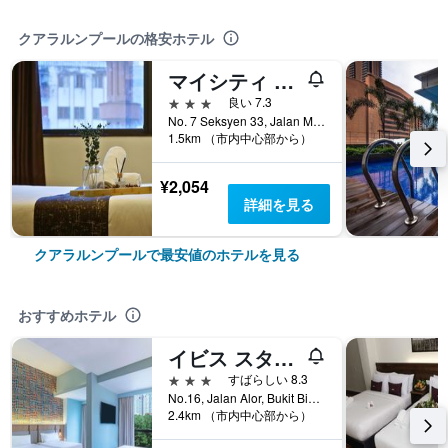
クアラルンプールの格安ホテル
マイシティ ホテル クアラ ルンプール
3つ星
良い 7.3
No. 7 Seksyen 33, Jalan Melayu, クアラルンプール, マレーシア
1.5km （市内中心部から）
¥2,054
詳細を見る
クアラルンプールで最安値のホテルを見る
おすすめホテル
イビス スタイルズ クアラルンプール ブキット ビンタン
3つ星
すばらしい 8.3
No.16, Jalan Alor, Bukit Bintang, クアラルンプール, マレーシア
2.4km （市内中心部から）