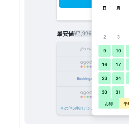
検
日
月
¥7,396
最安値
/
1泊あたりの宿泊
2
3
プロバイダ
1泊
9
10
¥
16
17
23
24
¥
30
31
¥
お得
平
​その他5​件のアンバー ホテルのオファ