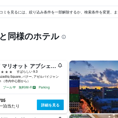
コミを見るには、絞り込み条件を一部解除するか、検索条件を変更、ま
ルと同様のホテル
JW マリオット アブシェロン バクー ホテル
星
すばらしい 9.3
 Azadliq Square, バクー, アゼルバイジャン
km （市内中心部から）
プール
無料Wi-Fi
Parking
705
詳細を見る
一泊当たり