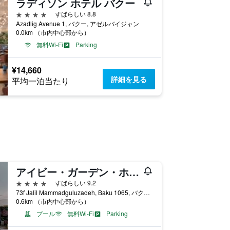
ラディソン ホテル バクー
4つ星
すばらしい 8.8
Azadlig Avenue 1, バクー, アゼルバイジャン
0.0km （市内中心部から）
無料Wi-Fi
Parking
¥14,660
詳細を見る
平均一泊当たり
アイビー・ガーデン・ホテル・バクー
4つ星
すばらしい 9.2
73f Jalil Mammadguluzadeh, Baku 1065, バクー, アゼルバイジャン
0.6km （市内中心部から）
プール
無料Wi-Fi
Parking