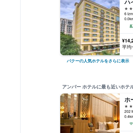
5つ
6 I
0.0
¥14,
平均
バクーの人気ホテルをさらに表示
アンバー ホテルに最も近いホテ
ホ
2つ
202
0.4