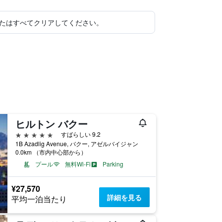
たはすべてクリアしてください。
ヒルトン バクー
5つ星
すばらしい 9.2
1B Azadlig Avenue, バクー, アゼルバイジャン
0.0km （市内中心部から）
プール
無料Wi-Fi
Parking
¥27,570
詳細を見る
平均一泊当たり