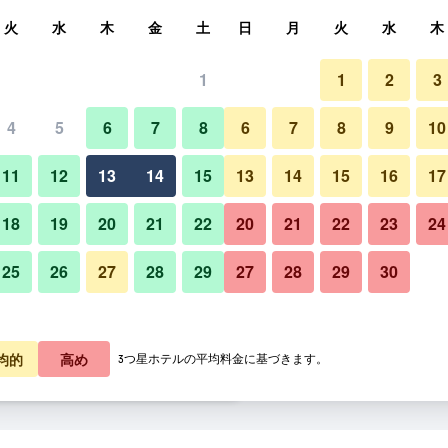
索
火
水
木
金
土
日
月
火
水
木
1
1
2
3
料金の最安値
4
5
6
7
8
6
7
8
9
10
あたり合計
11
12
13
14
15
13
14
15
16
17
7,396
プランを見る
18
19
20
21
22
20
21
22
23
24
25
26
27
28
29
27
28
29
30
8,342
プランを見る
8,354
プランを見る
均的
高め
3つ星ホテルの平均料金に基づきます。
ー