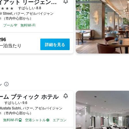
ハイアット リージェンシー バクー
星
すばらしい 8.8
zmir Street, バクー, アゼルバイジャン
km （市内中心部から）
プール
無料Wi-Fi
296
詳細を見る
一泊当たり
ル
ーム ブティック ホテル
星
すばらしい 9.6
 Mustafa Subhi, バクー, アゼルバイジャン
km （市内中心部から）
無料Wi-Fi
空港シャトル
エアコン