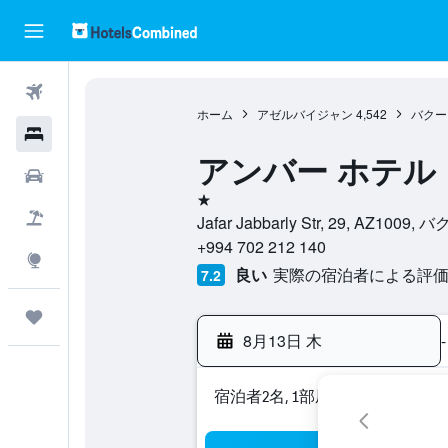
航空券
ホーム
アゼルバイジャン
4,542
バクー
ホテル
アンバー ホテル
レンタカー
1つ星
航空券+ホテル
Jafar Jabbarly Str, 29, AZ10
+994 702 212 140
Explore
良い
実際の宿泊者による評価3
7.2
Trips
8月13日 木
-
宿泊者2名, 1​部屋