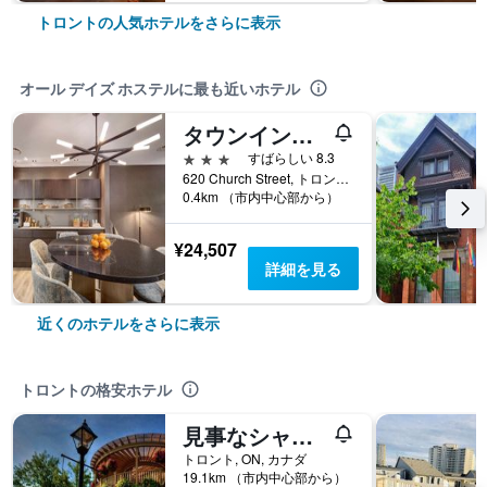
トロントの人気ホテルをさらに表示
オール デイズ ホステルに最も近いホテル
タウンインスイーツホテル
3つ星
すばらしい 8.3
620 Church Street, トロント, ON, カナダ
0.4km （市内中心部から）
¥24,507
詳細を見る
近くのホテルをさらに表示
トロントの格安ホテル
見事なシャレースタイルの家のスイートスイート-Yyz
トロント, ON, カナダ
19.1km （市内中心部から）