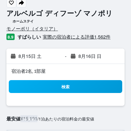
アルベルゴ ディフーゾ マノポリ
ホームステイ
0​クラス評価
モノーポリ​（イタリア​）​
すばらしい
実際の宿泊者による評価1,562​件
8.9
8月15日 土
-
8月16日 日
宿泊者2名, 1​部屋
検索
最安値
¥15,191
/
1泊あたりの宿泊料金の最安値