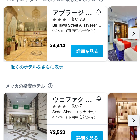
アブラージ アル タイシール トゥワ オテル
3つ星
良い 7.8
Bir Tuwa Street Al Tayseer, メッカ, サウジアラビア
0.2km （市内中心部から）
¥4,414
詳細を見る
近くのホテルをさらに表示
メッカの格安ホテル
ウェファク アルマシャエル オテル
3つ星
良い 7.1
Sedqi Street, メッカ, サウジアラビア
4.1km （市内中心部から）
¥2,522
詳細を見る