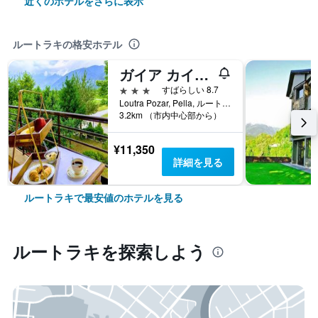
近くのホテルをさらに表示
ルートラキの格安ホテル
ガイア カイマクツァラン
3つ星
すばらしい 8.7
Loutra Pozar, Pella, ルートラキ, ギリシャ
3.2km （市内中心部から）
¥11,350
詳細を見る
ルートラキで最安値のホテルを見る
ルートラキ​を探索しよう