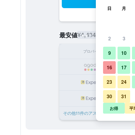
検
日
月
¥4,434
最安値
/
1泊あたりの宿泊
2
3
プロバイダ
1泊
9
10
¥
16
17
23
24
¥
30
31
¥
お得
平
​その他11​件のアストン イン バトゥ 