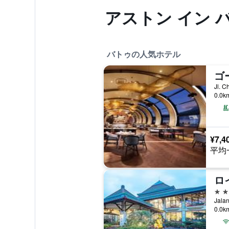
アストン イン 
バトゥの人気ホテル
0.0
¥7,4
平均
4つ
Jala
0.0