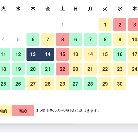
索
火
水
木
金
土
日
月
火
水
木
1
1
2
3
料金の最安値
4
5
6
7
8
6
7
8
9
10
その他
あたり合計
11
12
13
14
15
13
14
15
16
17
4,434
プランを見る
18
19
20
21
22
20
21
22
23
24
25
26
27
28
29
27
28
29
30
アストン イン バトゥ - マラン
6,184
プランを見る
6,192
プランを見る
均的
高め
3つ星ホテルの平均料金に基づきます。
- マランのオファー