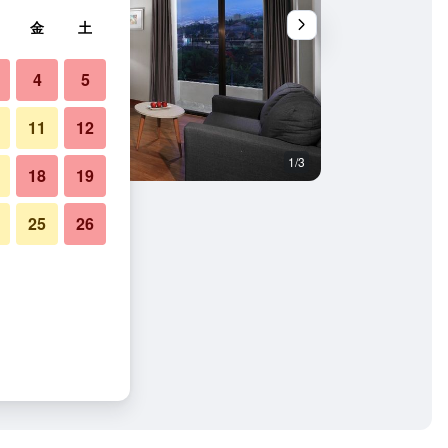
金
土
4
5
11
12
1/3
客室の設備
18
19
25
26
の写真