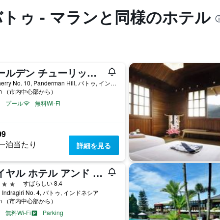
バトゥ - マランと同様のホテル
ゴールデン チューリップ ホーランド リゾート
Jl. Cherry No. 10, Panderman Hill, バトゥ, インドネシア
km （市内中心部から）
プール
無料Wi-Fi
09
一泊当たり
詳細を見る
ロイヤル ホテル アンド ヴィラ バトゥ
星
すばらしい 8.4
n Indragiri No. 4, バトゥ, インドネシア
km （市内中心部から）
無料Wi-Fi
Parking