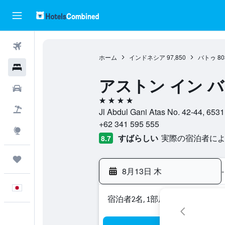
航空券
ホーム
インドネシア
97,850
バトゥ
80
ホテル
アストン イン バ
レンタカー
4つ星
航空券+ホテル
Jl Abdul Gani Atas No. 42-4
+62 341 595 555
Explore
すばらしい
実際の宿泊者による
8.7
Trips
8月13日 木
-
日本語
宿泊者2名, 1​部屋