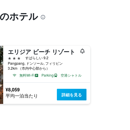
様のホテル
エリジア ビーチ リゾート
3つ星
すばらしい 9.2
Pangpang, ドンソール, フィリピン
3.2km （市内中心部から）
無料Wi-Fi
Parking
空港シャトル
¥8,059
詳細を見る
平均一泊当たり