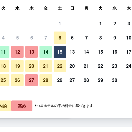
索
火
水
木
金
土
日
月
火
水
木
1
1
2
3
料金の最安値
4
5
6
7
8
6
7
8
9
10
屋外の景色
あたり合計
11
12
13
14
15
13
14
15
16
17
5,584
プランを見る
18
19
20
21
22
20
21
22
23
24
25
26
27
28
29
27
28
29
30
AGM ビーチフロント リゾート 
6,039
プランを見る
6,651
プランを見る
均的
高め
3つ星ホテルの平均料金に基づきます。
リゾート & レストのオファー