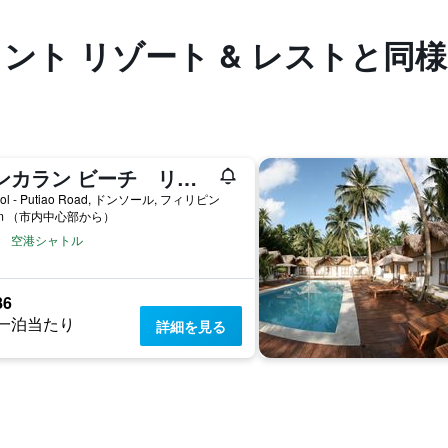
ロント リゾート & レストと同
ダンカラン ビーチ リゾート
ol - Putiao Road, ドンソール, フィリピン
km （市内中心部から）
空港シャトル
86
一泊当たり
詳細を見る
る