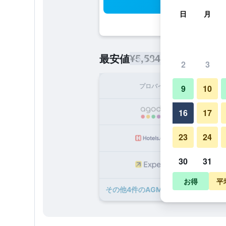
検
日
月
¥5,584
最安値
/
1泊あたりの宿泊
2
3
プロバイダ
1泊
9
10
¥
16
17
23
24
¥
30
31
¥
お得
平
​その他4​件のAGM ビーチフロント 