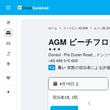
航空券
ホーム
フィリピン
42,838
ルソン島
23
ホテル
AGM ビーチフロ
レンタカー
3つ星
航空券+ホテル
Donsol - Pio Duran Road, 
+63 495 015 605
Explore
良い
実際の宿泊者による評価2
7.4
Trips
8月15日 土
-
日本語
宿泊者2名, 1​部屋