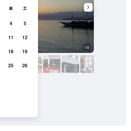
金
土
4
5
11
12
1/8
その他
18
19
25
26
& レストの写真