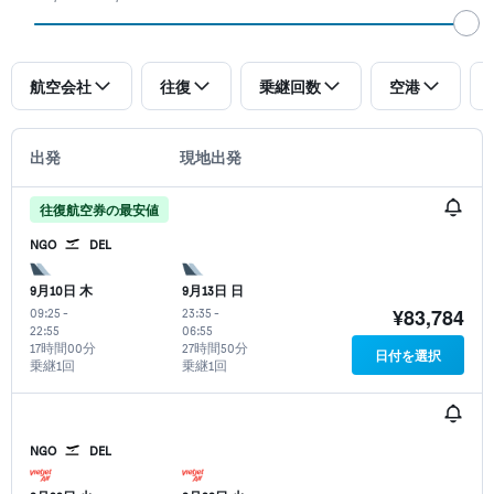
航空会社
往復
乗継回数
空港
出発
現地出発
往復航空券の最安値
NGO
DEL
9月10日 木
9月13日 日
¥83,784
09:25
-
23:35
-
22:55
06:55
17時間00分
27時間50分
日付を選択
乗継1回
乗継1回
NGO
DEL