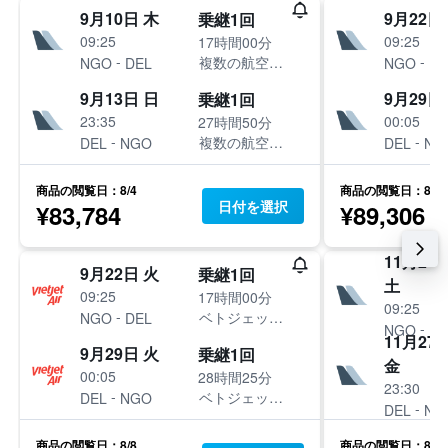
9月10日 木
9月22日
乗継1回
09:25
09:25
17時間00分
-
-
複数の航空会社
NGO
DEL
NGO
DE
9月13日 日
9月29日
乗継1回
23:35
00:05
27時間50分
-
-
複数の航空会社
DEL
NGO
DEL
NG
商品の閲覧日：8/4
商品の閲覧日：8/8
日付を選択
¥83,784
¥89,306
11月21
9月22日 火
乗継1回
土
09:25
17時間00分
09:25
-
ベトジェットエア
NGO
DEL
-
NGO
DE
11月27
9月29日 火
乗継1回
金
00:05
28時間25分
23:30
-
ベトジェットエア
DEL
NGO
-
DEL
NG
商品の閲覧日：8/8
商品の閲覧日：8/7