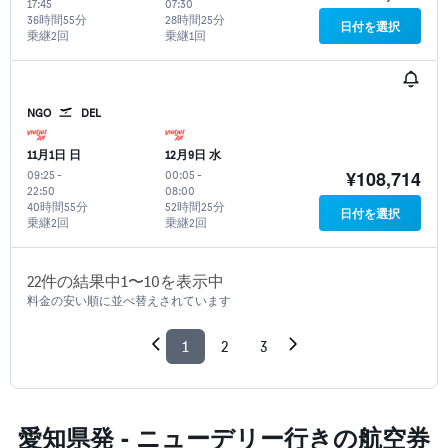
17:45
07:30
36時間55分
28時間25分
日付を選択
乗継2回
乗継1回
NGO
DEL
11月1日 日
12月9日 水
¥108,714
09:25
-
00:05
-
22:50
08:00
40時間55分
52時間25分
日付を選択
乗継2回
乗継2回
22​件の結果中1​〜10​を表示中
料金の安い順に並べ替えされています
1
2
3
愛知県発 - ニューデリー​行きの航空券