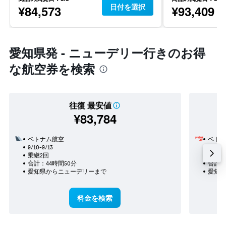
日付を選択
¥84,573
¥93,409
愛知県発 - ニューデリー行きのお得
な航空券を検索
往復 最安値
¥83,784
ベトナム航空
ベトジ
9/10-9/13
8/22
乗継2回
乗継1
合計：44時間50分
合計：
愛知県​からニューデリー​まで
愛知県
料金を検索