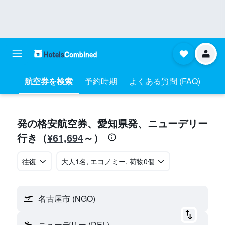
航空券を検索
予約時期
よくある質問 (FAQ)
​発の格安航空券、愛知県​発​、ニューデリー​
¥61,694
行き​（
​～）
往復
​大人1名, エコノミー, 荷物0個
名古屋市 (NGO)
ニューデリー (DEL)