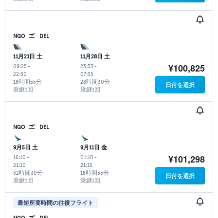
NGO
DEL
11月21日 土
11月28日 土
¥100,825
09:25
-
23:35
-
22:50
07:35
16時間55分
28時間30分
日付を選択
乗継1回
乗継1回
NGO
DEL
9月5日 土
9月11日 金
¥101,298
16:10
-
01:10
-
21:10
21:15
32時間30分
16時間35分
日付を選択
乗継1回
乗継1回
最短所要時間の往復フライト
NGO
DEL