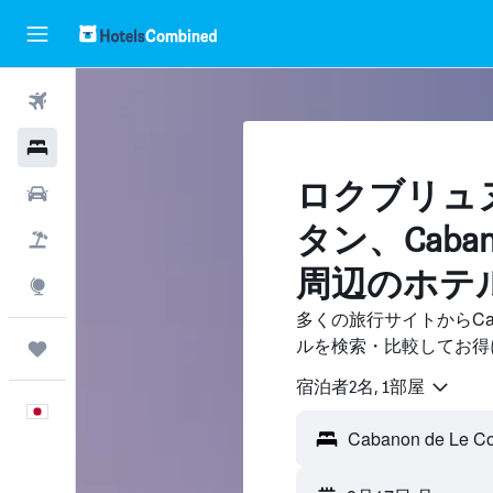
航空券
ホテル
ロクブリュ
レンタカー
タン​、Cabanon
航空券+ホテル
周辺のホテ
Explore
多くの旅行サイトからCabano
ルを検索・比較してお得
Trips
宿泊者2名, 1​部屋
日本語