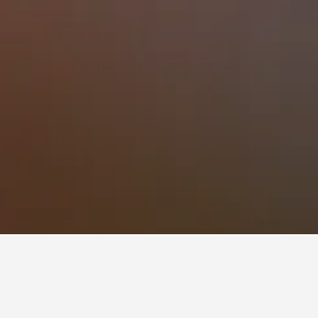
ン
483
Cabanon de Le Corbusier