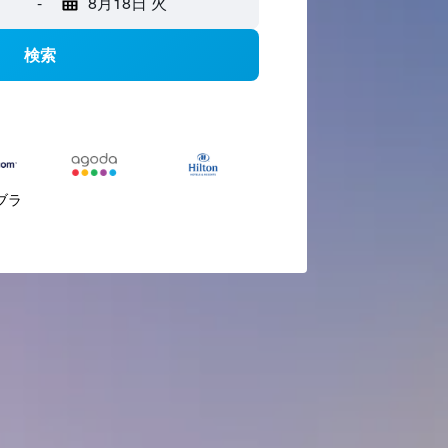
-
8月18日 火
検索
ブラ