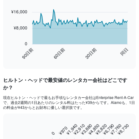
Chart
Chart
graphic.
with
¥16,000
91
data
points.
¥8,000
The
chart
0
has
60日前
同日
90日前
30日前
1
End
X
of
axis
interactive
displaying
chart
categories.
ヒルトン・ヘッド​で最安値のレンタカー会社はどこです
Range:
か？
91
categories.
現在ヒルトン・ヘッドで最もお手頃なレンタカー会社はEnterprise Rent-A-Car
The
で、過去2週間の1日あたりのレンタル料はたった¥39からです。Alamoも、1日
chart
の料金が¥43​からとお財布に優しい選択肢です。
has
1
Y
¥2,910
¥5,820
¥8,730
¥1,940
¥4,850
¥7,760
¥3,880
¥6,790
Bar
Chart
¥970
axis
graphic.
chart
0
displaying
with