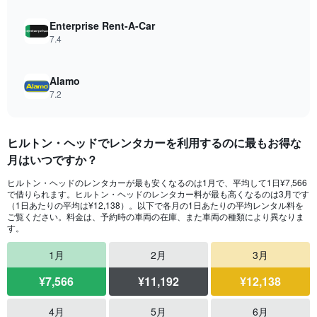
to
8730.
Enterprise Rent-A-Car
7.4
Alamo
7.2
ヒルトン・ヘッドでレンタカーを利用するのに最もお得な
月はいつですか？
ヒルトン・ヘッドのレンタカーが最も安くなるのは1月で、平均して1日¥7,566
で借りられます。ヒルトン・ヘッドのレンタカー料が最も高くなるのは3月です
（1日あたりの平均は¥12,138）。以下で各月の1日あたりの平均レンタル料を
ご覧ください。料金は、予約時の車両の在庫、また車両の種類により異なりま
す。
1月
2月
3月
¥7,566
¥11,192
¥12,138
4月
5月
6月