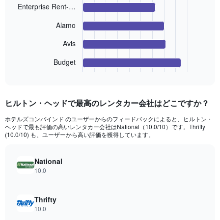
values.
4
Enterprise Rent-…
Range:
bars.
0
Alamo
to
The
24000.
chart
Avis
has
1
Budget
End
X
of
axis
interactive
displaying
chart
categories.
ヒルトン・ヘッド​で最高のレンタカー会社はどこですか？
Range:
4
ホテルズコンバインド のユーザーからのフィードバックによると、ヒルトン・
categories.
ヘッドで最も評価の高いレンタカー会社はNational​（10.0/10）です。Thrifty
The
(10.0/10) も、ユーザーから高い評価を獲得しています。
chart
has
National
1
10.0
Y
axis
displaying
Thrifty
values.
Range:
10.0
0