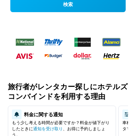
検索
旅行者がレンタカー探しにホテルズ
コンバインドを利用する理由
料金に関する通知
もう少し考える時間が必要ですか？料金が値下がり
車種、
したときに
​通知を受け取り
​、お得に予約しましょ
タマイ
う。