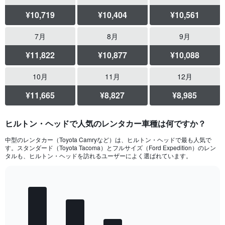
¥10,719
¥10,404
¥10,561
7月
8月
9月
¥11,822
¥10,877
¥10,088
10月
11月
12月
¥11,665
¥8,827
¥8,985
ヒルトン・ヘッドで人気のレンタカー車種は何ですか？
中型のレンタカー（Toyota Camry​など）は、ヒルトン・ヘッド​で最も人気で
す。スタンダード​（Toyota Tacoma​）とフルサイズ​（Ford Expedition）のレン
タルも、ヒルトン・ヘッドを訪れるユーザーによく選ばれています。
Bar
Chart
graphic.
chart
with
5
bars.