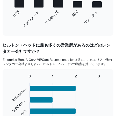
The
フルサイズ
SUV
スタンダード
中型
コンパクト
chart
has
1
End
X
of
axis
interactive
displaying
chart
categories.
ヒルトン・ヘッド​に最も多くの営業所があるのはどのレン
Range:
タカー会社ですか？
5
categories.
Enterprise Rent-A-CarとVIPCars Recommendation​は共に、このエリアで他の
The
レンタカー会社よりも多い、ヒルトン・ヘッド​に2の拠点を持っています。
chart
has
0
1
2
3
1
Bar
Chart
Y
graphic.
chart
axis
Enterpris…
with
displaying
4
values.
bars.
VIPCars …
Range:
0
The
to
Avis
chart
45.