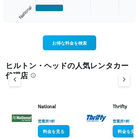
has
1
National
End
X
of
axis
interactive
displaying
chart
categories.
Range:
4
お得な料金を検索
categories.
The
chart
ヒルトン・ヘッド​の人気レンタカー
has
1
代理店
Y
axis
displaying
values.
Range:
National
Thrifty
0
to
3.
営業所1軒
営業所1軒
料金を見る
料金を見