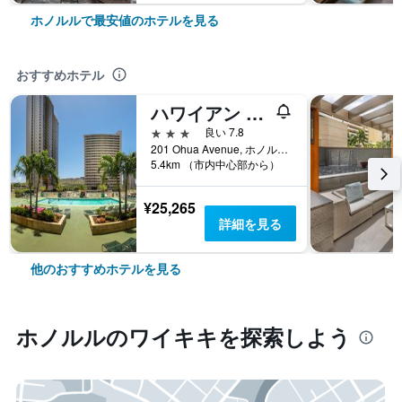
ホノルルで最安値のホテルを見る
おすすめホテル
ハワイアン サン ホリデイズ
3つ星
良い 7.8
201 Ohua Avenue, ホノルル, オアフ島, HI, アメリカ合衆国
5.4km （市内中心部から）
¥25,265
詳細を見る
他のおすすめホテルを見る
ホノルル​のワイキキ​を探索しよう