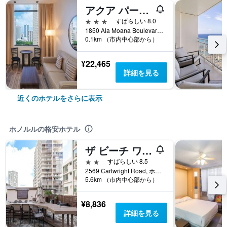
アクア パームズ & スパ
3つ星
すばらしい 8.0
1850 Ala Moana Boulevard, ホノルル, オアフ島, HI, アメリカ合衆国
0.1km （市内中心部から）
¥22,465
詳細を見る
近くのホテルをさらに表示
ホノルルの格安ホテル
ザ ビーチ ワイキキ ブティック ホステル
2つ星
すばらしい 8.5
2569 Cartwright Road, ホノルル, オアフ島, HI, アメリカ合衆国
5.6km （市内中心部から）
¥8,836
詳細を見る