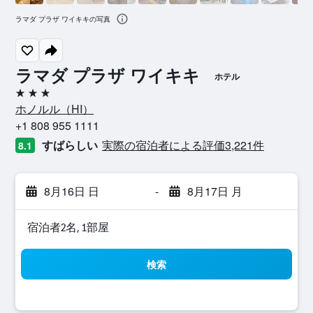
ラマダ プラザ ワイキキの写真
ラマダ プラザ ワイキキ
ホテル
3つ星
ホノルル​（HI​）​
+1 808 955 1111
すばらしい
実際の宿泊者による評価3,221​件
8.1
8月16日 日
-
8月17日 月
宿泊者2名, 1​部屋
検索