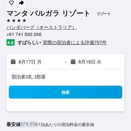
マンタ バルガラ リゾート
リゾート
4つ星
バンダバーグ​（オーストラリア​）​
+61 741 592 266
すばらしい
実際の宿泊者による評価757​件
8.8
8月17日 月
-
8月18日 火
宿泊者2名, 1​部屋
検索
最安値
¥29,058
/
1泊あたりの宿泊料金の最安値