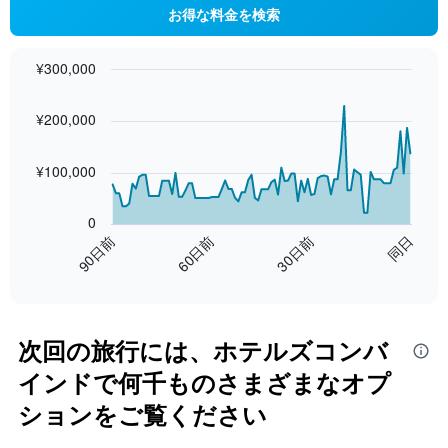
お得な料金を検索
¥300,000
Chart
Chart
graphic.
with
¥200,000
91
data
points.
¥100,000
The
chart
0
has
90日前
同日
30日前
60日前
1
End
X
of
axis
interactive
displaying
chart
categories.
Range:
次回の旅行には、ホテルズコンバ
91
インドで何千ものさまざまなオプ
categories.
The
ションをご覧ください
chart
has