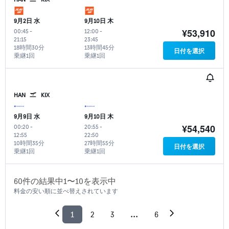
9月2日 水
9月10日 木
¥53,910
00:45
-
12:00
-
21:15
23:45
18時間30分
13時間45分
日付を選択
乗継1回
乗継1回
HAN
KIX
9月9日 水
9月10日 木
¥54,540
00:20
-
20:55
-
12:55
22:50
10時間35分
27時間55分
日付を選択
乗継1回
乗継1回
60​件の結果中1​〜10​を表示中
料金の安い順に並べ替えされています
1
2
3
...
6