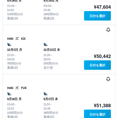
9月14日 月
9月29日 火
¥47,604
02:50
-
09:00
-
11:00
23:45
30時間10分
16時間45分
日付を選択
乗継2回
乗継1回
HAN
KIX
10月5日 月
10月22日 木
¥50,442
23:15
-
15:30
-
09:05
18:30
7時間50分
5時間00分
日付を選択
乗継1回
直行便
HAN
FUK
9月14日 月
9月17日 木
¥51,388
01:40
-
11:30
-
13:50
23:45
10時間10分
14時間15分
日付を選択
乗継1回
乗継1回