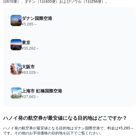
日610便）、ダナン（1日400便）およびソウル（1日256便）。
The
chart
has
ダナン国際空港
1
¥5,285​～
Y
axis
displaying
東京
values.
¥35,262​～
Range:
0
to
大阪市
120000.
¥63,029​～
上海市 虹橋国際空港
¥27,663​～
ハノイ​発の航空券が最安値になる目的地はどこですか？
ハノイ発の航空券が最安値となる目的地はダナン国際空港で、料金は¥5,285～
です。その他のお手頃価格の目的地を以下でご覧ください。