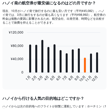
ハノイ発の航空券が最安値になるのはどの月ですか？
現在、10月がハノイ​発で旅行するのに最も安い月です（平均¥45,082）。ハノ
イ​発では、3月​に旅行をするのが最も高くなります（平均¥98,992）。航空券の
料金は複数の要因に影響されるため、航空会社、出発空港、時間などを比較す
ることで旅費を抑えることができます。
¥120,000
Bar
Chart
graphic.
chart
¥80,000
with
12
bars.
¥40,000
The
chart
0
has
2月
5月
8月
11月
3月
6月
9月
12月
4月
7月
10月
1月
1
End
X
of
axis
interactive
displaying
chart
categories.
ハノイから行ける人気の目的地はどこですか？
Range:
12
ハノイからは次の目的地へのフライトが頻繁に運航しています：ホーチミン（1
categories.