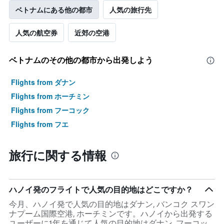
1
ベトナム​にある他の都市
人気の旅行先
Y
axis
人気の航空券
近郊の空港
displaying
values.
Range:
​ベトナム​のその他の都市から出発しよう
0
to
Flights from ダナン
300000.
Flights from ホーチミン
Flights from フーコック
Flights from フエ
旅行に関する情報
ハノイ発のフライトで人気の目的地はどこですか？
今月、ハノイ発で人気の目的地はダナン, バンコク スワン
ナプーム国際空港, ホーチミンです。ハノイから出発する
ユーザーに1年を通じて人気の目的地はダナン, フーコッ