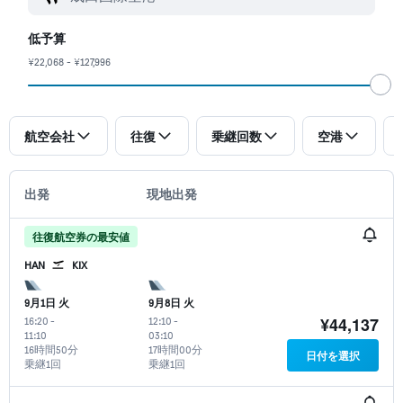
低予算
¥22,068 - ¥127,996
航空会社
往復
乗継回数
空港
出発
現地出発
往復航空券の最安値
HAN
KIX
9月1日 火
9月8日 火
¥44,137
16:20
-
12:10
-
11:10
03:10
16時間50分
17時間00分
日付を選択
乗継1回
乗継1回