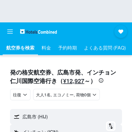
航空券を検索
料金
予約時期
よくある質問 (FAQ)
​発の格安航空券、広島市​発​、インチョン
¥12,927
仁川国際空港​行き​（
​～）
往復
​大人1名, エコノミー, 荷物0個
広島市 (HIJ)
インチョン (ICN)