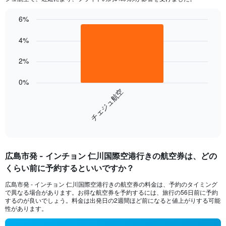
chart
has
6%
1
Bar
Chart
Y
graphic.
chart
4%
axis
with
displaying
1
2%
values.
bar.
Range:
0
0%
The
to
チェジュ航空
chart
12.
has
1
End
X
of
axis
interactive
displaying
chart
categories.
広島市発 - インチョン 仁川国際空港行きの航空券は、どの
Range:
くらい前に予約するといいですか？
1
categories.
広島市​発 - インチョン 仁川国際空港行きの航空券の料金は、予約のタイミング
The
で異なる場合があります。お得な航空券を予約するには、旅行の56日前に予約
chart
するのが良いでしょう。料金は出発日の2週間ほど前になると値上がりする可能
has
性があります。
1
Y