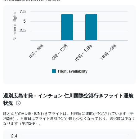
chart
has
7.5
1
Number of flights
Bar
Chart
Y
5
graphic.
chart
axis
with
2.5
displaying
6
values.
bars.
Range:
0時～6時
6時～12時
12時～18時
18時～0時
0
The
to
chart
60000.
has
1
Flight availability
End
X
of
axis
interactive
displaying
chart
categories.
週別広島市発 - インチョン 仁川国際空港行きフライト運航
Range:
状況
6
categories.
ほとんどのHIJ​発 - ICN​行きフライトは、月曜日に運航が予定されています（平
The
均2便）。月曜日はフライト運航予定が最も少なくなっており、選択肢は少なく
chart
なります（平均2便）。
has
1
2.4
Y