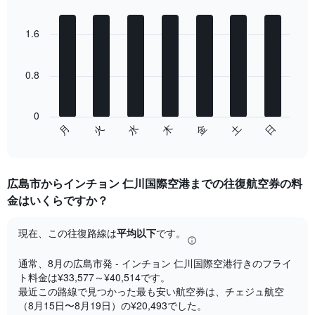
Bar
Chart
axis
graphic.
chart
displaying
with
1.6
Number
7
of
bars.
flights.
0.8
Range:
The
0
chart
to
has
0
7.5.
1
日
水
土
火
金
月
木
End
X
of
axis
interactive
displaying
chart
categories.
広島市からインチョン 仁川国際空港までの往復航空券の料
Range:
金はいくらですか？
7
categories.
The
現在、この往復路線は
平均以下
です。
chart
has
通常、8月​の広島市発 - インチョン 仁川国際空港行きのフライ
1
ト料金は¥33,577​～¥40,514です。
Y
最近この路線で見つかった最も安い航空券は、チェジュ航空​
axis
（8月15日​〜8月19日​）の¥20,493でした。
displaying