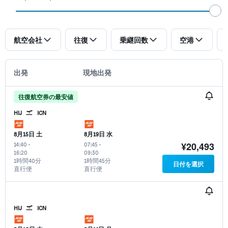
航空会社
往復
乗継回数
空港
出発
現地出発
往復航空券の最安値
HIJ
ICN
8月15日 土
8月19日 水
¥20,493
14:40
-
07:45
-
16:20
09:30
1時間40分
1時間45分
日付を選択
直行便
直行便
HIJ
ICN