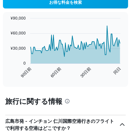
お得な料金を検索
axis
displaying
values.
¥90,000
Range:
Chart
Chart
0
graphic.
with
¥60,000
to
91
data
6.
points.
¥30,000
The
chart
0
has
60日前
同日
90日前
30日前
1
End
X
of
axis
interactive
displaying
chart
categories.
旅行に関する情報
Range:
91
categories.
The
広島市発 - インチョン 仁川国際空港行きのフライト
chart
has
で利用する空港はどこですか？