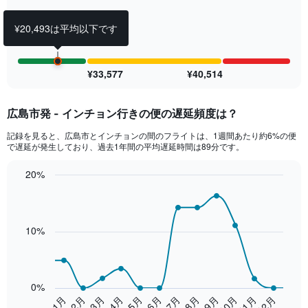
values.
Range:
¥20,493は平均以下です
0
to
2.4.
¥33,577
¥40,514
広島市発 - インチョン行きの便の遅延頻度は？
記録を見ると、広島市とインチョンの間のフライトは、1週間あたり約6%の便
で遅延が発生しており、過去1年間の平均遅延時間は89分です。
20%
Line
Chart
graphic.
chart
with
14
10%
data
points.
The
chart
0%
has
2月
5月
8月
11月
1月
4月
7月
10月
3月
6月
9月
12月