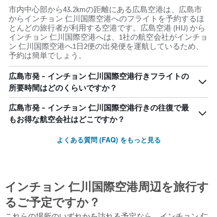
1
市内中心部から43.2kmの距離にある広島空港は、広島市
Y
からインチョン 仁川国際空港へのフライトを予約するほ
axis
とんどの旅行者が利用する空港です。広島空港 (HIJ) から
displaying
インチョン 仁川国際空港へは、1社の航空会社がインチョ
values.
ン 仁川国際空港へ1日2便の出発便を運航しているため、
Range:
予約は簡単でしょう。
0
to
広島市発 - インチョン 仁川国際空港行きフライトの
90000.
所要時間はどのくらいですか？
広島市発 - インチョン 仁川国際空港行きの往復で最
もお得な航空会社はどこですか？
よくある質問 (FAQ) をもっと見る
インチョン 仁川国際空港​周辺を旅行す
るご予定ですか？
これらの場所のいずれかを訪れる予定なら、インチョン 仁