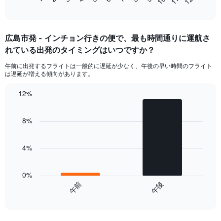
1
End
of
X
interactive
axis
chart
displaying
広島市​発 - インチョン​行きの便で、最も時間通りに運航さ
categories.
Range:
れている出発のタイミングはいつですか？
14
午前​に出発するフライトは一般的に遅延が少なく、午後の早い時間のフライト
categories.
は遅延が増える傾向があります。
The
chart
12%
has
Bar
1
Chart
graphic.
chart
Y
8%
with
axis
2
displaying
bars.
values.
4%
Range:
The
0
chart
to
has
0%
20.
1
午前
午後
End
X
of
axis
interactive
displaying
chart
categories.