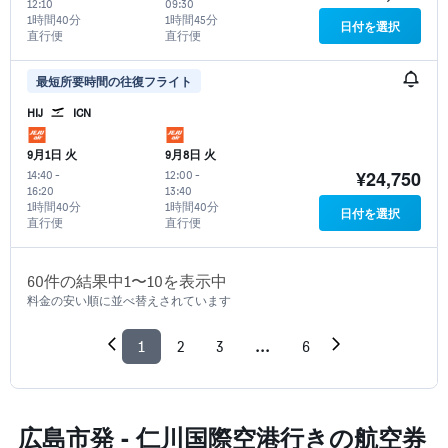
12:10
09:30
1時間40分
1時間45分
日付を選択
直行便
直行便
最短所要時間の往復フライト
HIJ
ICN
9月1日 火
9月8日 火
¥24,750
14:40
-
12:00
-
16:20
13:40
1時間40分
1時間40分
日付を選択
直行便
直行便
60​件の結果中1​〜10​を表示中
料金の安い順に並べ替えされています
1
2
3
...
6
広島市発 - 仁川国際空港​行きの航空券