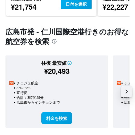
日付を選択
¥21,754
¥22,227
広島市発 - 仁川国際空港行きのお得な
航空券を検索
往復 最安値
¥20,493
チェジュ航空
チェジ
8/15-8/19
8/15
直行便
直行便
合計：3時間25分
合計：
広島市​からインチョン​まで
広島市
料金を検索