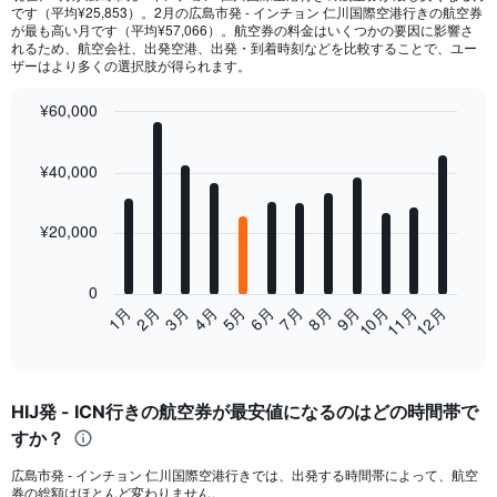
です（平均¥25,853）。2月​の広島市​発 - インチョン 仁川国際空港​行き​の航空券
が最も高い月です（平均¥57,066）。航空券の料金はいくつかの要因に影響さ
れるため、航空会社、出発空港、出発・到着時刻などを比較することで、ユー
ザーはより多くの選択肢が得られます。
¥60,000
Bar
Chart
graphic.
chart
¥40,000
with
12
bars.
¥20,000
The
chart
0
has
1月
2月
3月
4月
5月
6月
7月
8月
9月
10月
11月
12月
1
End
X
of
axis
interactive
displaying
chart
categories.
HIJ発 - ICN行きの航空券が最安値になるのはどの時間帯で
Range:
すか？
12
categories.
広島市発 - インチョン 仁川国際空港行きでは、出発する時間帯によって、航空
The
券の総額はほとんど変わりません。