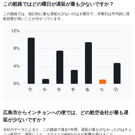
この航路ではどの曜日が遅延が最も少ないですか？
Range:
2
この路線では、統計的に最も遅延が少ないのは土曜日で、月曜日は平均的に遅
categories.
延頻度が高いことが分かっています。
The
chart
12%
has
Bar
Chart
1
graphic.
chart
Y
with
8%
axis
7
bars.
displaying
values.
4%
The
Range:
chart
0
has
to
0%
1
12.
火
日
金
水
月
土
木
End
X
of
axis
interactive
displaying
chart
categories.
広島市​からインチョンへの便では、どの航空会社が最も遅
Range:
延が少ないですか？
7
categories.
当社のデータによると、この路線で過去1年間、遅延が最も少なかったのはチェ
The
ジュ航空で、遅延により、フライトの約6%のみが影響を受けました。