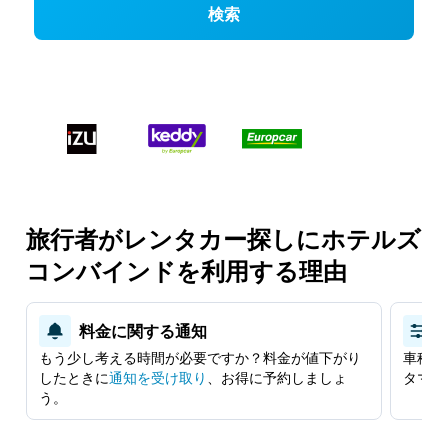
検索
旅行者がレンタカー探しにホテルズ
コンバインドを利用する理由
料金に関する通知
もう少し考える時間が必要ですか？料金が値下がり
車種、
したときに
​通知を受け取り
​、お得に予約しましょ
タマイ
う。