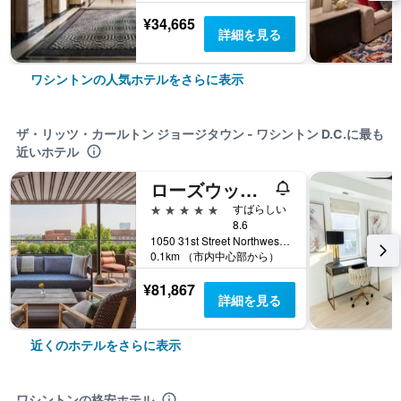
¥34,665
詳細を見る
ワシントンの人気ホテルをさらに表示
ザ・リッツ・カールトン ジョージタウン - ワシントン D.C.に最も
近いホテル
ローズウッド ワシントンDC
5つ星
すばらしい
8.6
1050 31st Street Northwest, ワシントン, DC, アメリカ合衆国
0.1km （市内中心部から）
¥81,867
詳細を見る
近くのホテルをさらに表示
ワシントンの格安ホテル