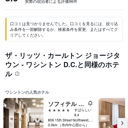
実際の宿泊者による評価96​件
口コミは見つかりませんでした。口コミを見るには、絞り込
み条件を一部解除するか、検索条件を変更、またはすべてク
リアしてください。
ザ・リッツ・カールトン ジョージタ
ウン - ワシントン D.C.と同様のホテ
ル
ワシントンの人気ホテル
ソフィテル ラファイエット スクエア ワシントン DC
5つ星
すばらしい
8.4
806 15th Street Northwest, ワシントン, DC, アメリカ合衆国
0.0km （市内中心部から）