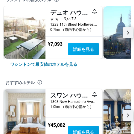
デュオ ハウジング
2つ星
良い 7.8
1223 11th Street Northwest, ワシントン, DC, アメリカ合衆国
0.7km （市内中心部から）
¥7,093
詳細を見る
ワシントンで最安値のホテルを見る
おすすめホテル
スワン ハウス ヒストリック デュポン サークル イン
1808 New Hampshire Avenue Northwest, ワシントン, DC, アメリカ合衆国
1.0km （市内中心部から）
¥45,082
詳細を見る