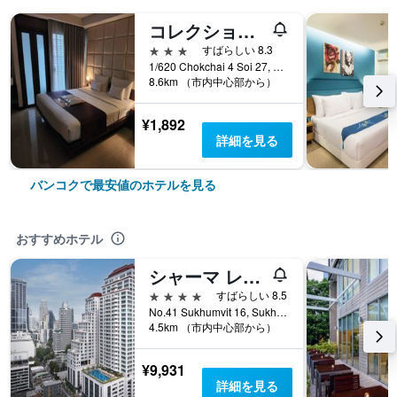
コレクション O ザ バンコク チャ チャ スイート
3つ星
すばらしい 8.3
1/620 Chokchai 4 Soi 27, バンコク, タイ
8.6km （市内中心部から）
¥1,892
詳細を見る
バンコクで最安値のホテルを見る
おすすめホテル
シャーマ レイクビュー アソーク
4つ星
すばらしい 8.5
No.41 Sukhumvit 16, Sukhumvit Road, バンコク, タイ
4.5km （市内中心部から）
¥9,931
詳細を見る