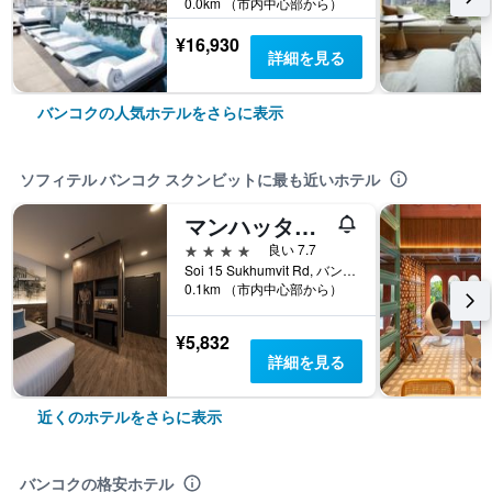
0.0km （市内中心部から）
¥16,930
詳細を見る
バンコクの人気ホテルをさらに表示
ソフィテル バンコク スクンビットに最も近いホテル
マンハッタン ホテル バンコク
4つ星
良い 7.7
Soi 15 Sukhumvit Rd, バンコク, タイ
0.1km （市内中心部から）
¥5,832
詳細を見る
近くのホテルをさらに表示
バンコクの格安ホテル