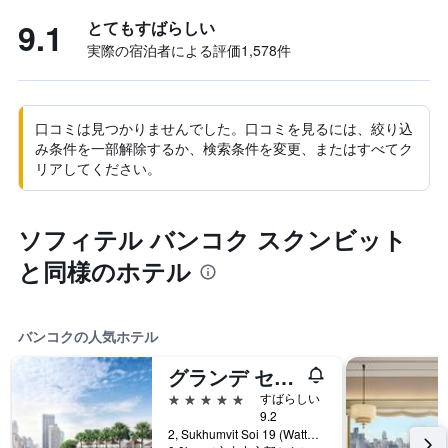
9.1
とてもすばらしい
実際の宿泊者による評価1,578​件
口コミは見つかりませんでした。口コミを見るには、絞り込
み条件を一部解除するか、検索条件を変更、またはすべてク
リアしてください。
ソフィテル バンコク スクンビット
と同様のホテル
バンコクの人気ホテル
グランデ センター ポイント ターミナル21
5つ星
すばらしい
9.2
2, Sukhumvit Soi 19 (Wattana), バンコク, タイ