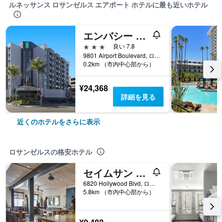
ルネッサンス ロサンゼルス エアポート ホテルに最も近いホテル
エンバシー スイーツ ロサンゼルス - インターナショナル エアポート / ノース
3つ星
良い 7.8
9801 Airport Boulevard, ロサンゼルス, CA, アメリカ合衆国
0.2km （市内中心部から）
¥24,368
詳細を見る
近くのホテルをさらに表示
ロサンゼルスの格安ホテル
セイムサン ハリウッド
6820 Hollywood Blvd, ロサンゼルス, CA, アメリカ合衆国
5.8km （市内中心部から）