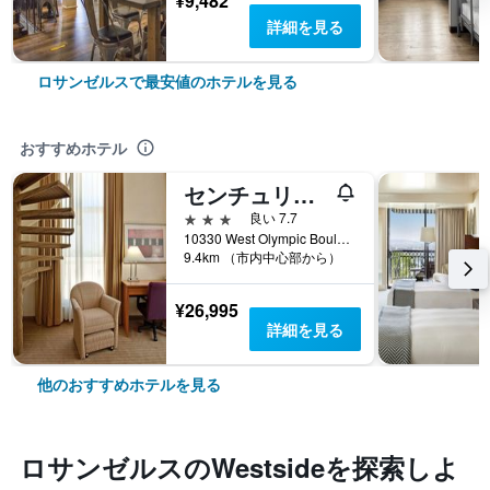
¥9,482
詳細を見る
ロサンゼルスで最安値のホテルを見る
おすすめホテル
センチュリー パーク ホテル LA
3つ星
良い 7.7
10330 West Olympic Boulevard, ロサンゼルス, CA, アメリカ合衆国
9.4km （市内中心部から）
¥26,995
詳細を見る
他のおすすめホテルを見る
ロサンゼルス​のWestside​を探索しよ