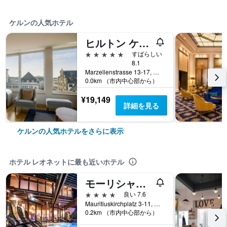
ケルンの人気ホテル
ヒルトン ケルン
5つ星
すばらしい
8.1
Marzellenstrasse 13-17, ケルン, ノルトライン＝ヴェストファーレン, ドイツ
0.0km （市内中心部から）
¥19,149
詳細を見る
ケルンの人気ホテルをさらに表示
ホテル レオネットに最も近いホテル
モーリシャス ホテル & テルメ
4つ星
良い 7.6
Mauritiuskirchplatz 3-11, ケルン, ノルトライン＝ヴェストファーレン, ドイツ
0.2km （市内中心部から）