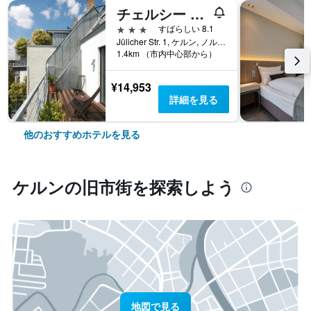
チェルシー ホテル
3つ星
すばらしい 8.1
Jülicher Str. 1, ケルン, ノルトライン＝ヴェストファーレン, ドイツ
1.4km （市内中心部から）
¥14,953
詳細を見る
他のおすすめホテルを見る
ケルン​の旧市街​を探索しよう
地図で見る