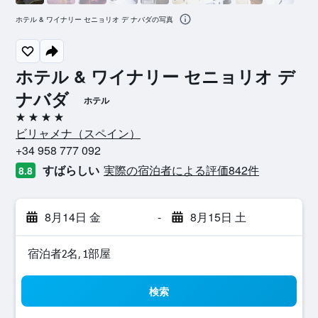
ホテル & ワイナリー セニョリオ デ ナバダの写真
ホテル & ワイナリー セニョリオ デ
ナバダ
ホテル
4つ星
ビリャメナ​（スペイン​）​
+34 958 777 092
すばらしい
実際の宿泊者による評価842​件
8.8
8月14日 金
-
8月15日 土
宿泊者2名, 1​部屋
検索