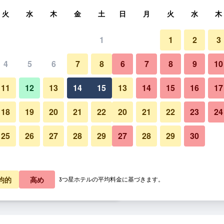
索
火
水
木
金
土
日
月
火
水
木
1
1
2
3
泊料金の最安値
4
5
6
7
8
6
7
8
9
10
その他
あたり合計
11
12
13
14
15
13
14
15
16
17
1,088
プランを見る
18
19
20
21
22
20
21
22
23
24
25
26
27
28
29
27
28
29
30
アマリア ホテル アテネの写真
3,493
プランを見る
7,825
プランを見る
均的
高め
3つ星ホテルの平均料金に基づきます。
ネのオファー