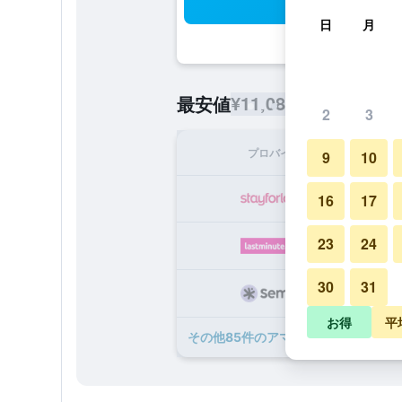
検
日
月
¥11,088
最安値
/
1泊あたりの宿
2
3
プロバイダ
1泊
9
10
¥1
16
17
23
24
¥1
30
31
¥1
お得
平
​その他85​件のアマリア ホテル アテ