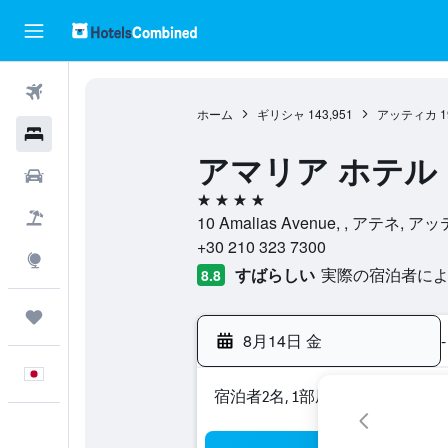
航空券
ホーム
ギリシャ
143,951
アッティカ
1
ホテル
アマリア ホテル
レンタカー
4つ星
航空券+ホテル
10 Amalias Avenue, , アテネ,
+30 210 323 7300
Explore
すばらしい
実際の宿泊者による
8.8
Trips
8月14日 金
-
日本語
宿泊者2名, 1​部屋