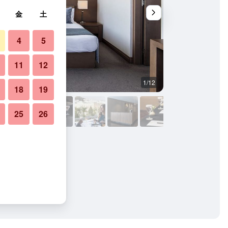
金
土
4
5
11
12
1/12
バルコニー
18
19
25
26